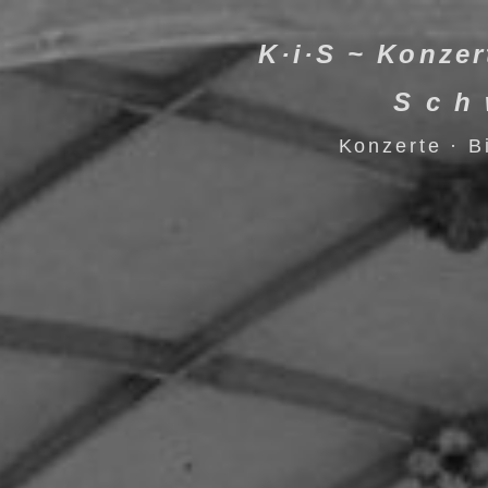
K·i·S ~ Konzer
S c h 
Konzerte
·
B